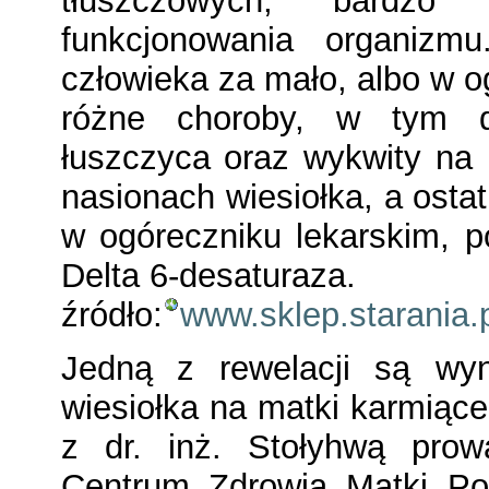
tłuszczowych, bardzo
funkcjonowania organizm
człowieka za mało, albo w o
różne choroby, w tym do
łuszczyca oraz wykwity na
nasionach wiesiołka, a ostat
w ogóreczniku lekarskim, 
Delta 6-desaturaza.
źródło:
www.sklep.starania.
Jedną z rewelacji są wyn
wiesiołka na matki karmiące
z dr. inż. Stołyhwą prow
Centrum Zdrowia Matki Pol