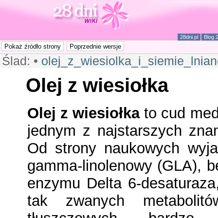
28dni.pl
Blog 
Ślad:
•
olej_z_wiesiolka_i_siemie_lnia
Olej z wiesiołka
Olej z wiesiołka
to cud medy
jednym z najstarszych zna
Od strony naukowych wyja
gamma-linolenowy (GLA), b
enzymu Delta 6-desaturaza,
tak zwanych metabolit