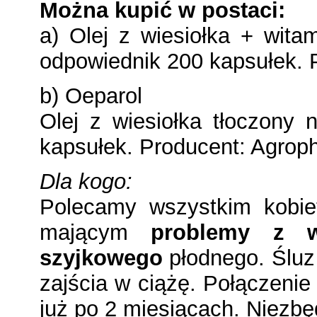
Można kupić w postaci:
a) Olej z wiesiołka + wita
odpowiednik 200 kapsułek. 
b) Oeparol
Olej z wiesiołka tłoczony
kapsułek. Producent: Agrop
Dla kogo:
Polecamy wszystkim kobie
mającym
problemy z w
szyjkowego
płodnego. Śluz 
zajścia w ciążę. Połączenie
już po 2 miesiącach. Niezbę