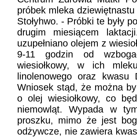
próbek mleka dziewiętnastu 
Stołyhwo. - Próbki te były 
drugim miesiącem laktacji
uzupełniano olejem z wiesioł
9-11 godzin od wzbogac
wiesiołkowy, w ich mlek
linolenowego oraz kwasu 
Wniosek stąd, że można by
o olej wiesiołkowy, co bę
niemowląt. Wypada w tym
proszku, mimo że jest bog
odżywcze, nie zawiera kwasu