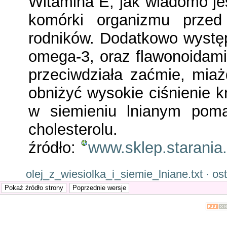
Witamina E, jak wiadomo jes
komórki organizmu przed
rodników. Dodatkowo wyst
omega-3, oraz flawonoidami
przeciwdziała zaćmie, mia
obniżyć wysokie ciśnienie k
w siemieniu lnianym poma
cholesterolu.
źródło:
www.sklep.starania.
olej_z_wiesiolka_i_siemie_lniane.txt · o