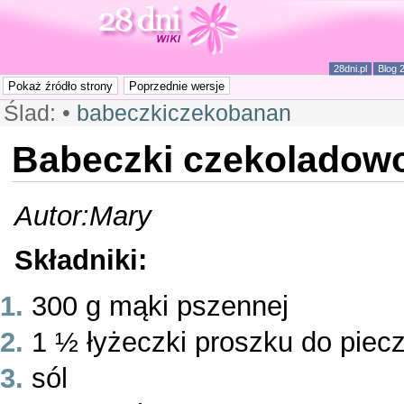
28dni.pl
Blog 
Ślad:
•
babeczkiczekobanan
Babeczki czekoladow
Autor:Mary
Składniki:
300 g mąki pszennej
1 ½ łyżeczki proszku do piec
sól