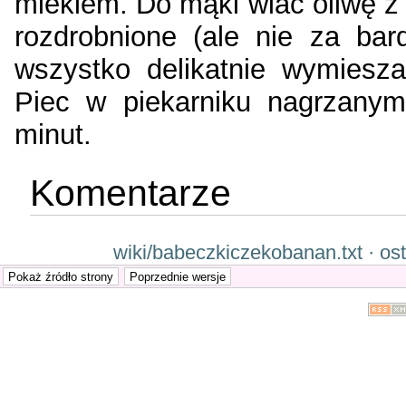
mlekiem. Do mąki wlać oliwę z
rozdrobnione (ale nie za bar
wszystko delikatnie wymiesz
Piec w piekarniku nagrzanym
minut.
Komentarze
wiki/babeczkiczekobanan.txt · os