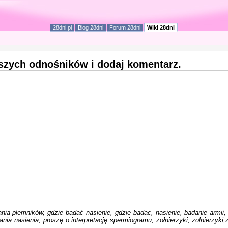
28dni.pl
Blog 28dni
Forum 28dni
Wiki 28dni
iższych odnośników i dodaj komentarz.
a plemników, gdzie badać nasienie, gdzie badac, nasienie, badanie armii, 
ia nasienia, proszę o interpretację spermiogramu, żołnierzyki, zolnierzyki,zo