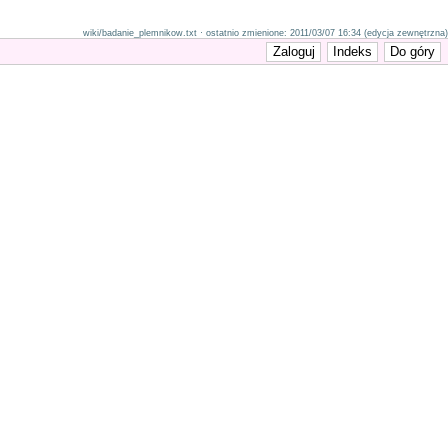
wiki/badanie_plemnikow.txt · ostatnio zmienione: 2011/03/07 16:34 (edycja zewnętrzna)