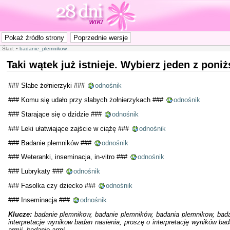
Ślad:
•
badanie_plemnikow
Taki wątek już istnieje. Wybierz jeden z pon
### Słabe żołnierzyki ###
odnośnik
### Komu się udało przy słabych żołnierzykach ###
odnośnik
### Starające się o dzidzie ###
odnośnik
### Leki ułatwiające zajście w ciążę ###
odnośnik
### Badanie plemników ###
odnośnik
### Weteranki, inseminacja, in-vitro ###
odnośnik
### Lubrykaty ###
odnośnik
### Fasolka czy dziecko ###
odnośnik
### Inseminacja ###
odnośnik
Klucze:
badanie plemnikow, badanie plemników, badania plemnikow, badani
interpretacje wynikow badan nasienia, proszę o interpretację wyników badan
armii, badanie armi