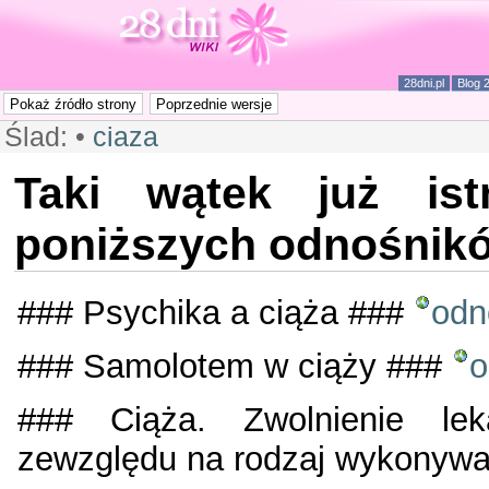
28dni.pl
Blog 
Ślad:
•
ciaza
Taki wątek już ist
poniższych odnośnikó
### Psychika a ciąża ###
odn
### Samolotem w ciąży ###
o
### Ciąża. Zwolnienie lek
zewzględu na rodzaj wykonywa