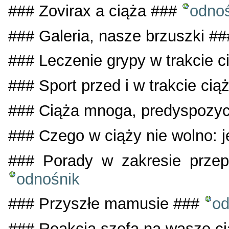
### Zovirax a ciąża ###
odno
### Galeria, nasze brzuszki #
### Leczenie grypy w trakcie 
### Sport przed i w trakcie ci
### Ciąża mnoga, predyspozy
### Czego w ciąży nie wolno: j
### Porady w zakresie przep
odnośnik
### Przyszłe mamusie ###
od
### Reakcja szefa na wasze c