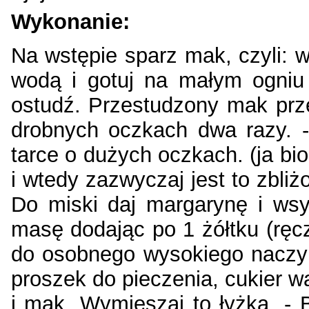
Wykonanie:
Na wstępie sparz mak, czyli: 
wodą i gotuj na małym ogniu 
ostudź. Przestudzony mak prz
drobnych oczkach dwa razy. - 
tarce o dużych oczkach. (ja bio
i wtedy zazwyczaj jest to zbliż
Do miski daj margarynę i wsyp
masę dodając po 1 żółtku (ręcz
do osobnego wysokiego naczyni
proszek do pieczenia, cukier w
i mak. Wymieszaj to łyżką. - B