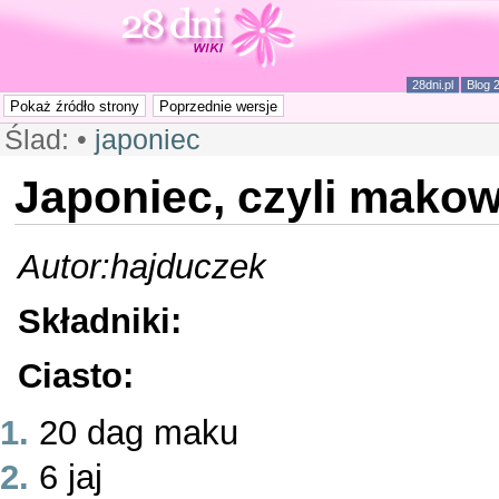
28dni.pl
Blog 
Ślad:
•
japoniec
Japoniec, czyli makow
Autor:hajduczek
Składniki:
Ciasto:
20 dag maku
6 jaj