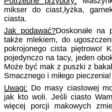
Potrzebne przybory:
Maszynka
mikser do ciast,łyżka, garn
ciasta.
Jak podawać?
Doskonałe na 
także mlekiem, do ugoszczeni
pokrojonego cista piętrowo! 
pojedynczo na tacy, jeden obo
Może być mak z puszki z bakal
Smacznego i miłego pieczenia!
Uwagi:
Do masy ciastowej moż
jak kto woli. Jeśli ciasto W
więcej porcji makowych zmi