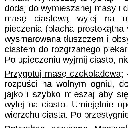
dodaj do wymieszanej masy i de
masę ciastową wylej na u
pieczenia (blacha prostokątna
wysmarowana tłuszczem i obsyp
ciastem do rozgrzanego piekarn
Po upieczeniu wyjmij ciasto, ni
Przygotuj masę czekoladową:
-
rozpuści na wolnym ogniu, dod
jajko i szybko mieszaj aby się
wylej na ciasto. Umiejętnie o
wierzchu ciasta. Po przestygni