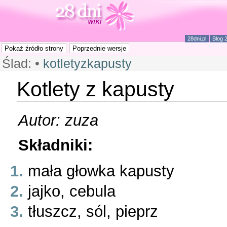
28dni.pl
Blog 
Ślad:
•
kotletyzkapusty
Kotlety z kapusty
Autor: zuza
Składniki:
mała głowka kapusty
jajko, cebula
tłuszcz, sól, pieprz