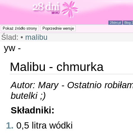
28dni.pl
Blog 
Ślad:
•
malibu
yw -
Malibu - chmurka
Autor: Mary
-
Ostatnio robiłam
butelki ;)
Składniki:
0,5 litra wódki