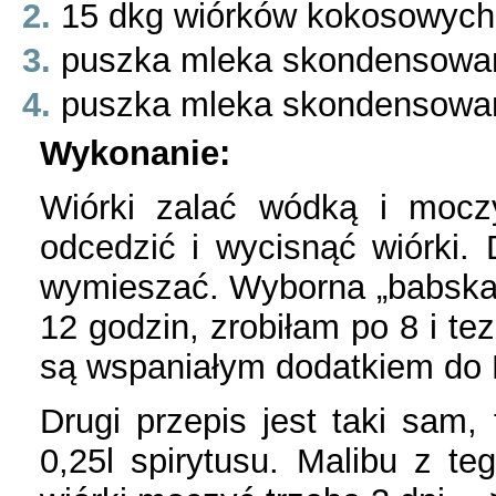
15 dkg wiórków kokosowych
puszka mleka skondensowa
puszka mleka skondensowa
Wykonanie:
Wiórki zalać wódką i mocz
odcedzić i wycisnąć wiórki.
wymieszać. Wyborna „babska
12 godzin, zrobiłam po 8 i te
są wspaniałym dodatkiem do Ra
Drugi przepis jest taki sam,
0,25l spirytusu. Malibu z te