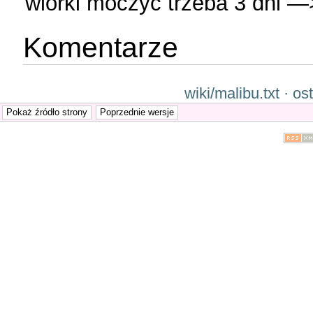
wiórki moczyć trzeba 3 dni —
Komentarze
wiki/malibu.txt · o