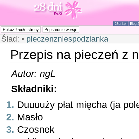
28dni.pl
Blog 
Ślad:
•
pieczenzniespodzianka
Przepis na pieczeń z 
Autor: ngL
Składniki:
Duuuuży płat mięcha (ja po
Masło
Czosnek