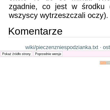
zgadnie, co jest w środku 
wszyscy wytrzeszczali oczy).
Komentarze
wiki/pieczenzniespodzianka.txt · os