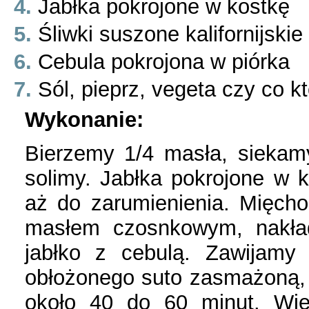
Jabłka pokrojone w kostkę
Śliwki suszone kalifornijskie 
Cebula pokrojona w piórka
Sól, pieprz, vegeta czy co kt
Wykonanie:
Bierzemy 1/4 masła, siekam
solimy. Jabłka pokrojone w 
aż do zarumienienia. Mięch
masłem czosnkowym, nakła
jabłko z cebulą. Zawijamy
obłożonego suto zasmażoną, 
około 40 do 60 minut. Wier