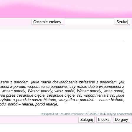
iązane z porodem, jakie macie doswiadczenia zwiazane z podordem, jak
omnienia z porodu, wspomnienia porodowe, czy macie dobre wspomnienia z
, wasze porody, Wasze porody, wasz poród, Wasze porody, wasz porod,
ód przez cesarskie cięcie, cesarskie cięcie, cc, wspomnienia z cc, jakie
tsko o porodzie nasze historie, wszystko o porodzie – nasze historie,
u, poród – relacja, poród relacje,
wiki/porod.txt · ostatnio zmienione: 2011/03/07 18:42 (edycja zewnętrzna)