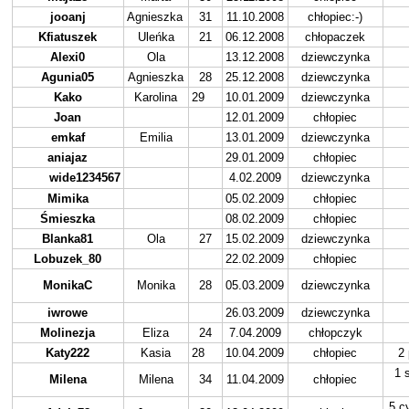
jooanj
Agnieszka
31
11.10.2008
chłopiec:-)
Kfiatuszek
Uleńka
21
06.12.2008
chłopaczek
Alexi0
Ola
13.12.2008
dziewczynka
Agunia05
Agnieszka
28
25.12.2008
dziewczynka
Kako
Karolina
29
10.01.2009
dziewczynka
Joan
12.01.2009
chłopiec
emkaf
Emilia
13.01.2009
dziewczynka
aniajaz
29.01.2009
chłopiec
wide1234567
4.02.2009
dziewczynka
Mimika
05.02.2009
chłopiec
Śmieszka
08.02.2009
chłopiec
Blanka81
Ola
27
15.02.2009
dziewczynka
Lobuzek_80
22.02.2009
chłopiec
MonikaC
Monika
28
05.03.2009
dziewczynka
iwrowe
26.03.2009
dziewczynka
Molinezja
Eliza
24
7.04.2009
chłopczyk
Katy222
Kasia
28
10.04.2009
chłopiec
2 
1 
Milena
Milena
34
11.04.2009
chłopiec
5 c