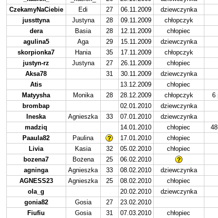
CzekamyNaCiebie
Edi
27
06.11.2009
dziewczynka
jussttyna
Justyna
28
09.11.2009
chłopczyk
dera
Basia
28
12.11.2009
chłopiec
agulina5
Aga
29
15.11.2009
dziewczynka
skorpionka7
Hania
35
17.11.2009
chłopczyk
justyn-rz
Justyna
27
26.11.2009
chłopiec
Aksa78
31
30.11.2009
dziewczynka
Atis
13.12.2009
chłopiec
Matyysha
Monika
28
28.12.2009
chłopczyk
6 
brombap
02.01.2010
dziewczynka
Ineska
Agnieszka
33
07.01.2010
dziewczynka
madziq
14.01.2010
chłopiec
48
Paaula82
Paulina
17.01.2010
chłopiec
Livia
Kasia
32
05.02.2010
chłopiec
bozena7
Bożena
25
06.02.2010
agninga
Agnieszka
33
08.02.2010
dziewczynka
AGNESS23
Agnieszka
25
08.02.2010
chłopiec
ola_g
20.02.2010
dziewczynka
gonia82
Gosia
27
23.02.2010
Fiufiu
Gosia
31
07.03.2010
chłopiec