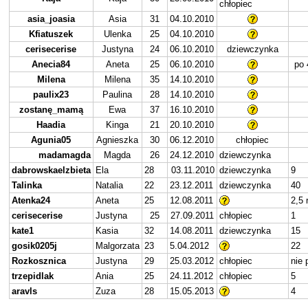
chłopiec
asia_joasia
Asia
31
04.10.2010
Kfiatuszek
Ulenka
25
04.10.2010
cerisecerise
Justyna
24
06.10.2010
dziewczynka
Anecia84
Aneta
25
06.10.2010
po 
Milena
Milena
35
14.10.2010
paulix23
Paulina
28
14.10.2010
zostanę_mamą
Ewa
37
16.10.2010
Haadia
Kinga
21
20.10.2010
Agunia05
Agnieszka
30
06.12.2010
chłopiec
madamagda
Magda
26
24.12.2010
dziewczynka
dabrowskaelzbieta
Ela
28
03.11.2010
dziewczynka
9
Talinka
Natalia
22
23.12.2011
dziewczynka
40
Atenka24
Aneta
25
12.08.2011
2,5 
cerisecerise
Justyna
25
27.09.2011
chłopiec
1
kate1
Kasia
32
14.08.2011
dziewczynka
15
gosik0205j
Malgorzata
23
5.04.2012
22
Rozkosznica
Justyna
29
25.03.2012
chłopiec
nie 
trzepidlak
Ania
25
24.11.2012
chłopiec
5
aravls
Zuza
28
15.05.2013
4