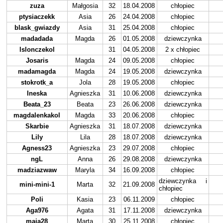
zuza
Małgosia
32
18.04.2008
chłopiec
ptysiaczekk
Asia
26
24.04.2008
chłopiec
blask_gwiazdy
Asia
31
25.04.2008
chłopiec
madadada
Magda
26
01.05.2008
dziewczynka
lslonczekol
31
04.05.2008
2 x chłopiec
Josaris
Magda
24
09.05.2008
chłopiec
madamagda
Magda
24
19.05.2008
dziewczynka
stokrotk_a
Jola
28
19.05.2008
chłopiec
Ineska
Agnieszka
31
10.06.2008
dziewczynka
Beata_23
Beata
23
26.06.2008
dziewczynka
magdalenkakol
Magda
33
20.06.2008
chłopiec
Skarbie
Agnieszka
31
18.07.2008
dziewczynka
Lily
Lila
28
18.07.2008
dziewczynka
Agness23
Agnieszka
23
29.07.2008
chłopiec
ngL
Anna
26
29.08.2008
dziewczynka
madziazwaw
Maryla
34
16.09.2008
chłopiec
dziewczynka i
mini-mini-1
Marta
32
21.09.2008
chłopiec
Poli
Kasia
23
06.11.2009
chłopiec
Aga976
Agata
31
17.11.2008
dziewczynka
maja28
Marta
30
25.11.2008
chłopiec