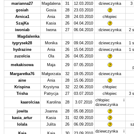
marianna27
Magdalena
31
12.03.2010
dziewczynka
3 
gosiah
Gosia
28
23.03.2010
Arnica1
Ania
28
24.03.2010
chłopiec
SzajKa
Kasia
26
04.04.2010
iwoniab
Iwona
27
06.04.2010
:dziewczynka:
2 
Magdalenka
tygrysek28
Monika
29
09.04.2010
dziewczynka
1 
hydrazine
Ania
26
15.04.2010
dziewczynka
1 
zuzolcia
Ola
26
04.05.2010
mekakisowa
Maja
29
07.05.2010
Margaretka76
Małgorzata
32
19.05.2010
dziewczynka
aine
Ania
28
15.06.2010
Krispina
Krystyna
32
22.06.2010
chłopiec
Trisha
Patrycja
27
03.07.2010
chłopiec
3 
chłopiec i
kaarolciaa
Karolina
28
3.07.2010
dziewczynka
jowita
Joanna
28
05.08.2010
kasia_artur
Kasia
31
02.09.2010
lolala
Julita
26
06.09.2010
sz
dziewczynka i
Kaja
Kaja
30
23.09.2010