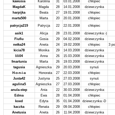
kawusia
Karolina
31
03.01.2008
chłopiec
MagdaK
Magda
28
14.01.2008
dziewczynka
harpijka
Beata
27
19.01.2008
chłopiec
marta500
Marta
20
20.01.2008
chłopiec
patrycja219
Patrycja
22
22.01.2008
chłopiec
asik1
Alicja
28
23.01.2008
dziewczynka:-)
Fiufiu
Gosia
29
04.02.2008
dziewczynka
netka24
Aneta
24
19.02.2008
chłopiec
3 po
kicia78
Monika
29
14.03.2008
dziewczynka
lili04
Anna
26
15.03.2008
dziewczynka
fmartunia
Marta
26
19.03.2008
dziewczynka
tagusia
Agnieszka
29
20.03.2008
synuś
H-o-n-i-a
Honorata
27
22.03.2008
chłopiec
Justa42
Justyna
25
27.03.2008
synuś
agulina5
Agnieszka
27
27.03.2008
chłopiec
anula-step
Ania
22
30.03.2008
:dziewczynka:
Edma
Ewa
28
01.04.2008
chłopiec
koed
Edyta
35
01.04.2008
dziewczynka:-D
kaczka
Renata
29
09.04.2008
chłopiec
Anetusia
Aneta
26
11.04.2008
dziewczynka