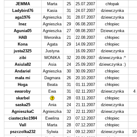
JEMMA
Marta
25
25.07.2007
chłopak
Ladybird76
Kasia
31
24.07.2007
dziewczynka
aga1976
Agnieszka
31
28.07.2007
dziewczynka
Inez
Agnieszka
29
06.08.2007
chłopiec
Agunia05
Agnieszka
27
08.08.2007
Dziewczynka
HAB
Weronika
21
22.08.2007
chłopiec
Kona
Agata
29
14.09.2007
chłopiec
justa2325
Justyna
16.09.2007
dziewczynka
zibi
MONIKA
32
20.09.2007
dziewczynka :*
Asiula82
Asia
24
25.09.2007
dziewczynka :)
Andariel
Agnieszka
30
30.09.2007
chłopiec
mała mi
Dagmara
26
20.10.2007
chłopiec
Hoga
Beata
31
01.11.2007
chłopiec
ewaroby
Ewa
31
02.11.2007
dziewczynka
4 
skarbel
28
03.11.2007
chłopiec
saska25
Ania
24
21.11.2007
dziewczynka
AgnieszkaC
Agnieszka
32
22.11.2007
dziewczynka
ciasteczko1984
Ewelina
23
07.12.2007
chłopiec
Vall
Marta
28
07.12.2007
chłopiec
pszczolka232
Sylwia
24
09.12.2007
dziewczynka
10