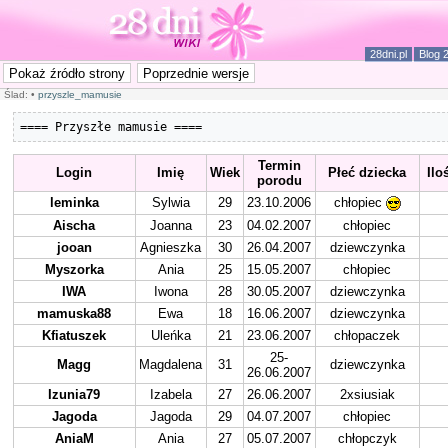
28dni.pl
Blog 
Ślad:
•
przyszle_mamusie
==== Przyszłe mamusie ====
Termin
Login
Imię
Wiek
Płeć dziecka
Ilo
porodu
leminka
Sylwia
29
23.10.2006
chłopiec
Aischa
Joanna
23
04.02.2007
chłopiec
jooan
Agnieszka
30
26.04.2007
dziewczynka
Myszorka
Ania
25
15.05.2007
chłopiec
IWA
Iwona
28
30.05.2007
dziewczynka
mamuska88
Ewa
18
16.06.2007
dziewczynka
Kfiatuszek
Uleńka
21
23.06.2007
chłopaczek
25-
Magg
Magdalena
31
dziewczynka
26.06.2007
Izunia79
Izabela
27
26.06.2007
2xsiusiak
Jagoda
Jagoda
29
04.07.2007
chłopiec
AniaM
Ania
27
05.07.2007
chłopczyk