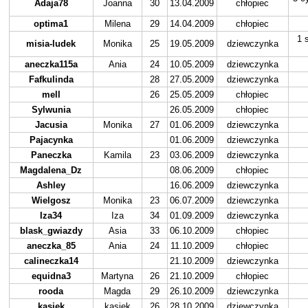
Adaja78
Joanna
30
13.04.2009
chłopiec
optima1
Milena
29
14.04.2009
chłopiec
1 
misia-ludek
Monika
25
19.05.2009
dziewczynka
aneczka115a
Ania
24
10.05.2009
dziewczynka
Fafkulinda
28
27.05.2009
dziewczynka
mell
26
25.05.2009
chłopiec
Sylwunia
26.05.2009
chłopiec
Jacusia
Monika
27
01.06.2009
dziewczynka
Pajacynka
01.06.2009
dziewczynka
Paneczka
Kamila
23
03.06.2009
dziewczynka
Magdalena_Dz
08.06.2009
chłopiec
Ashley
16.06.2009
dziewczynka
Wielgosz
Monika
23
06.07.2009
dziewczynka
Iza34
Iza
34
01.09.2009
dziewczynka
blask_gwiazdy
Asia
33
06.10.2009
chłopiec
aneczka_85
Ania
24
11.10.2009
chłopiec
calineczka14
21.10.2009
dziewczynka
equidna3
Martyna
26
21.10.2009
chłopiec
rooda
Magda
29
26.10.2009
dziewczynka
_kasiek_
_kasiek_
26
28.10.2009
dziewczynka