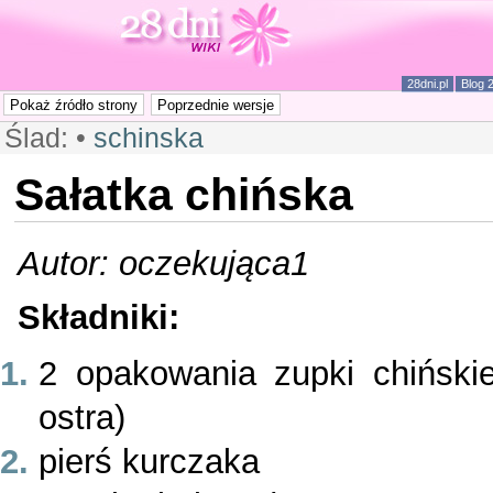
28dni.pl
Blog 
Ślad:
•
schinska
Sałatka chińska
Autor: oczekująca1
Składniki:
2 opakowania zupki chiński
ostra)
pierś kurczaka