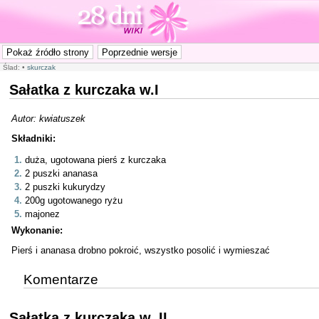
Ślad:
•
skurczak
Sałatka z kurczaka w.I
Autor: kwiatuszek
Składniki:
duża, ugotowana pierś z kurczaka
2 puszki ananasa
2 puszki kukurydzy
200g ugotowanego ryżu
majonez
Wykonanie:
Pierś i ananasa drobno pokroić, wszystko posolić i wymieszać
Komentarze
Sałatka z kurczaka w. II