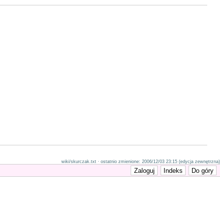
wiki/skurczak.txt · ostatnio zmienione: 2006/12/03 23:15 (edycja zewnętrzna)