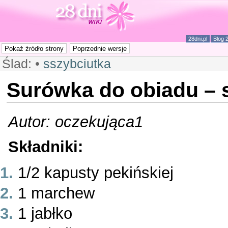
28dni.pl
Blog 
Ślad:
•
sszybciutka
Surówka do obiadu – 
Autor: oczekująca1
Składniki:
1/2 kapusty pekińskiej
1 marchew
1 jabłko