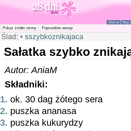
28dni.pl
Blog 
Ślad:
•
sszybkoznikajaca
Sałatka szybko znikaj
Autor: AniaM
Składniki:
ok. 30 dag żótego sera
puszka ananasa
puszka kukurydzy