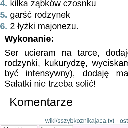
kilka ząbków czosnku
garść rodzynek
2 łyżki majonezu.
Wykonanie:
Ser ucieram na tarce, doda
rodzynki, kukurydzę, wycisk
być intensywny), dodaję m
Sałatki nie trzeba solić!
Komentarze
wiki/sszybkoznikajaca.txt · o