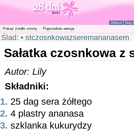
28dni.pl
Blog 
Ślad:
•
stczosnkowazseremananasem
Sałatka czosnkowa z 
Autor: Lily
Składniki:
25 dag sera żółtego
4 plastry ananasa
szklanka kukurydzy