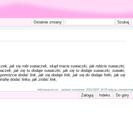
czek, jak się robi suwaczek, skąd macie suwaczki, jak robicie suwaczki,
czek, jak się tu dodaje suwaczki, jak się tu dodaje suwaczki, suwaki,
móżcie dodać link, jak się dodaje link, jak się do dodaje fotki, jak się
afię dodać linka, jak zrobić link,
wiki/suwaczki.txt · ostatnio zmienione: 2011/03/07 18:35 (edycja zewnętrzna)