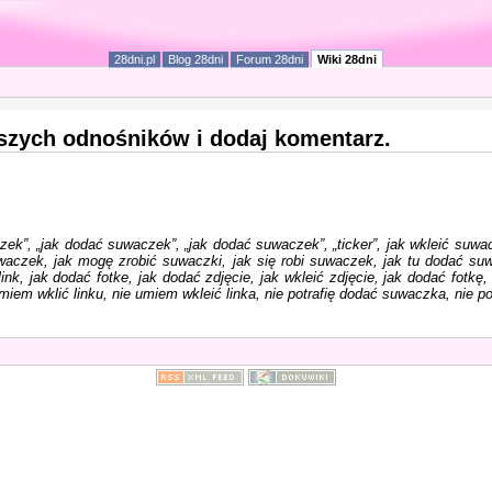
28dni.pl
Blog 28dni
Forum 28dni
Wiki 28dni
iższych odnośników i dodaj komentarz.
zek”, „jak dodać suwaczek”, „jak dodać suwaczek”, „ticker”, jak wkleić suwa
czek, jak mogę zrobić suwaczki, jak się robi suwaczek, jak tu dodać suwa
, jak dodać fotke, jak dodać zdjęcie, jak wkleić zdjęcie, jak dodać fotkę, po
iem wklić linku, nie umiem wkleić linka, nie potrafię dodać suwaczka, nie potr