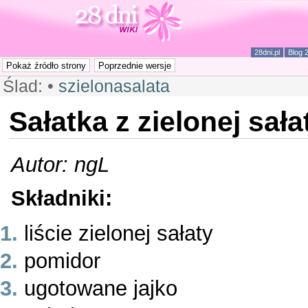
28dni.pl
Blog 
Ślad:
•
szielonasalata
Sałatka z zielonej sała
Autor: ngL
Składniki:
liście zielonej sałaty
pomidor
ugotowane jajko