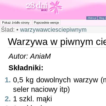
28dni.pl
Blog 
Ślad:
•
warzywawciesciepiwnym
Warzywa w piwnym ci
Autor: AniaM
Składniki:
0,5 kg dowolnych warzyw (ma
seler naciowy itp)
1 szkl. mąki