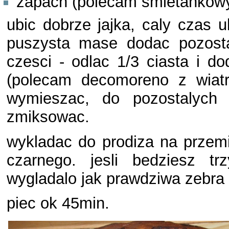
zapach (polecam smietankow
ubic dobrze jajka, caly czas u
puszysta mase dodac pozostal
czesci - odlac 1/3 ciasta i d
(polecam decomoreno z wiatr
wymieszac, do pozostalych
zmiksowac.
wykladac do prodiza na przemia
czarnego. jesli bedziesz t
wygladalo jak prawdziwa zebra 
piec ok 45min.