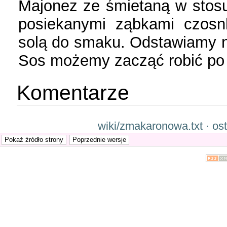
Majonez ze śmietaną w stos
posiekanymi ząbkami czosnk
solą do smaku. Odstawiamy na
Sos możemy zacząć robić po w
Komentarze
wiki/zmakaronowa.txt · os