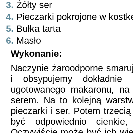
Żółty ser
Pieczarki pokrojone w kostkę
Bułka tarta
Masło
Wykonanie:
Naczynie żaroodporne smaru
i obsypujemy dokładnie 
ugotowanego makaronu, na t
serem. Na to kolejną warst
pieczarki i ser. Potem trzeci
być odpowiednio cienkie,
Oczywiście może być ich więc