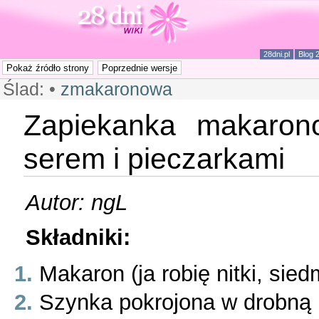
28dni.pl
Blog 
Ślad:
•
zmakaronowa
Zapiekanka makaron
serem i pieczarkami
Autor: ngL
Składniki:
Makaron (ja robię nitki, sie
Szynka pokrojona w drobną k