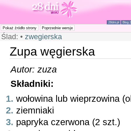
28dni.pl
Blog 
Ślad:
•
zwegierska
Zupa węgierska
Autor: zuza
Składniki:
wołowina lub wieprzowina (o
ziemniaki
papryka czerwona (2 szt.)