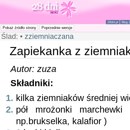
28dni.pl
Blog 
Ślad:
•
zziemniaczana
Zapiekanka z ziemnia
Autor: zuza
Składniki:
kilka ziemniaków średniej wi
pół mrożonki marchewki
np.brukselka, kalafior )