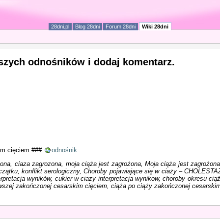
28dni.pl
Blog 28dni
Forum 28dni
Wiki 28dni
iższych odnośników i dodaj komentarz.
kim cięciem ###
odnośnik
żona, ciaza zagrozona, moja ciąża jest zagrożona, Moja ciąża jest zagrożona,
czątku, konflikt serologiczny, Choroby pojawiające się w ciaży – CHOLESTA
pretacja wyników, cukier w ciazy interpretacja wynikow, choroby okresu ciąż
rwszej zakończonej cesarskim cięciem, ciąża po ciąży zakończonej cesarskim