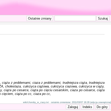
 ciąża z problemami, ciaza z problemami, trudniejsza ciąża, trudniejsza
ZA, cholestaza, cukrzyca ciążowa, cukrzyca ciazowa, cukrzyca w ciąży,
y, ciąża po cesarce, ciąża po cięciu cesarskim, ciaza po cesarce, ciąża
 cięciem, ciąża po cc, ciaza po cc,
wiki/choroby_w_ciazy.txt · ostatnio zmienione: 2011/03/07 18:28 (edycja zewnętrzna)