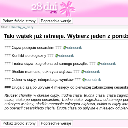
Ślad:
•
choroby_w_ciazy
Taki wątek już istnieje. Wybierz jeden z pon
### Ciąża pocięciu cesarskim ###
odnośnik
### Konflikt serologiczny ###
odnośnik
### Trudna ciąża- zagrożona od samego początku ###
odnośnik
### Słodkie mamusie, cukrzyca ciążowa ###
odnośnik
### Cukier w ciąży, interpretacja wyników ###
odnośnik
### Druga ciążą po upływie 4 miesięcy od pierwszej zakończonej cesars
Klucze:
choroby w okresie ciąży, trudna ciąża, trudna ciaza, ciąża zagro
ciaza, ciąża po cięciu cesarskim, Trudna ciąża- zagrożona od samego po
cukrzyca w ciazy, słodkie mamusie cukrzyca ciążowa, cukier w ciąży inter
po operacji cesarskiego cięcia, Druga ciążą po upływie 4 miesięcy od pie