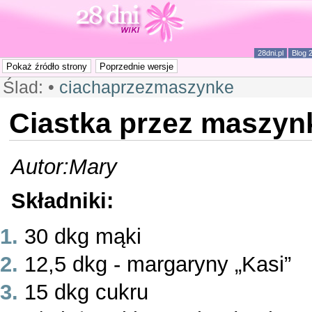
28dni.pl
Blog 
Ślad:
•
ciachaprzezmaszynke
Ciastka przez maszyn
Autor:Mary
Składniki:
30 dkg mąki
12,5 dkg - margaryny „Kasi”
15 dkg cukru