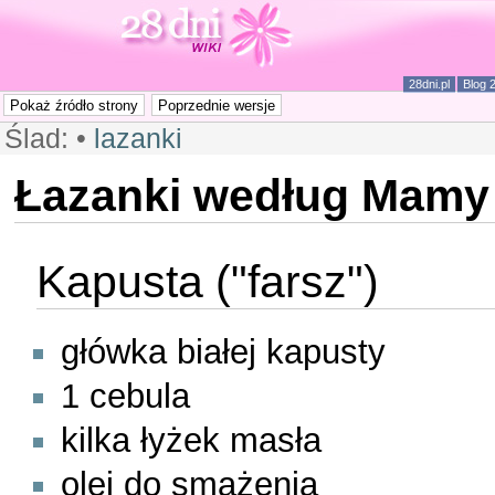
28dni.pl
Blog 
Ślad:
•
lazanki
Łazanki według Mamy 
Kapusta ("farsz")
główka białej kapusty
1 cebula
kilka łyżek masła
olej do smażenia