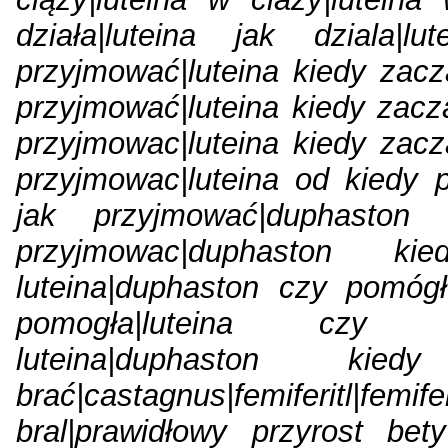
działa|luteina jak dziala|l
przyjmować|luteina kiedy zacz
przyjmować|luteina kiedy zacz
przyjmowac|luteina kiedy zacz
przyjmowac|luteina od kiedy p
jak przyjmować|duphaston 
przyjmowac|duphaston ki
luteina|duphaston czy pomógł
pomogła|luteina czy po
luteina|duphaston ki
brać|castagnus|femiferitl|fe
bral|prawidłowy przyrost bety