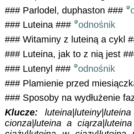
### Parlodel, duphaston ###
### Luteina ###
odnośnik
### Witaminy z luteiną a cykl 
### Luteina, jak to z nią jest #
### Lutenyl ###
odnośnik
### Plamienie przed miesiącz
### Sposoby na wydłużenie faz
Klucze:
luteina|luteiny|lutein
cionza|luteina a ciąrza|lutein
ciąży|luteina w ciazy|luteina