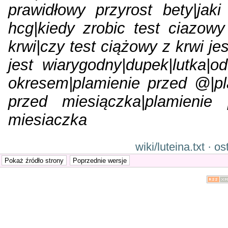
prawidłowy przyrost bety|jaki
hcg|kiedy zrobic test ciazowy
krwi|czy test ciążowy z krwi je
jest wiarygodny|dupek|lutka|o
okresem|plamienie przed @|pl
przed miesiączka|plamienie 
miesiaczka
wiki/luteina.txt · 