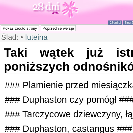
28dni.pl
Blog 
Ślad:
•
luteina
Taki wątek już ist
poniższych odnośnikó
### Plamienie przed miesiącz
### Duphaston czy pomógł ##
### Tarczycowe dziewczyny, ł
### Duphaston, castangus ##