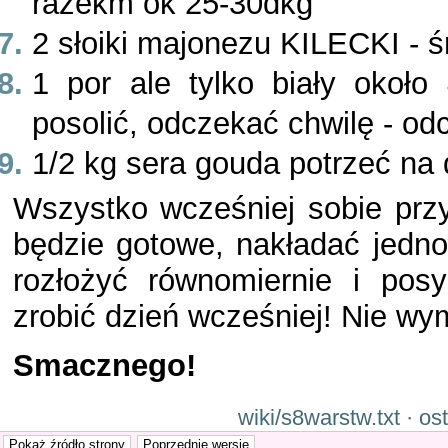
razekm ok 25-30dkg
2 słoiki majonezu KILECKI - ś
1 por ale tylko biały około
posolić, odczekać chwilę - od
1/2 kg sera gouda potrzeć na
Wszystko wcześniej sobie przy
będzie gotowe, nakładać jedn
rozłożyć równomiernie i pos
zrobić dzień wcześniej! Nie wy
Smacznego!
wiki/s8warstw.txt · o