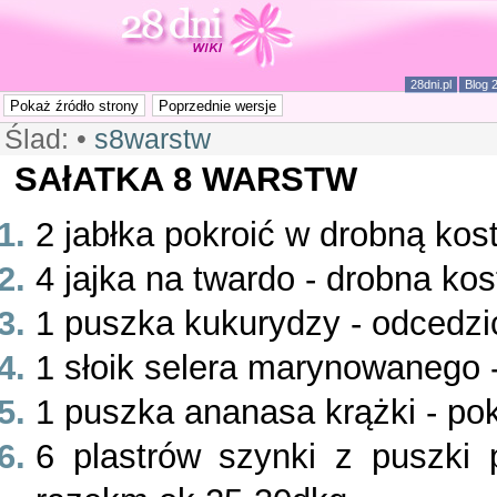
28dni.pl
Blog 
Ślad:
•
s8warstw
SAłATKA 8 WARSTW
2 jabłka pokroić w drobną kost
4 jajka na twardo - drobna kos
1 puszka kukurydzy - odcedzi
1 słoik selera marynowanego 
1 puszka ananasa krążki - pok
6 plastrów szynki z puszki 