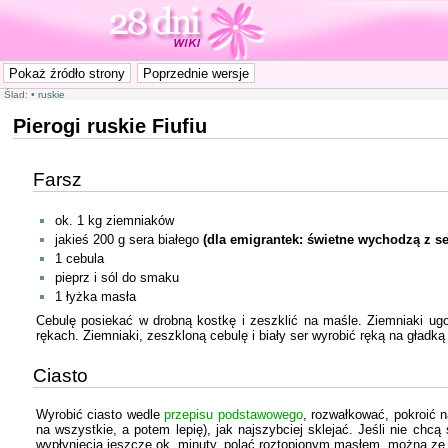
Ślad:
•
ruskie
Pierogi ruskie Fiufiu
Farsz
ok. 1 kg ziemniaków
jakieś 200 g sera białego
(dla emigrantek: świetne wychodzą z se
1 cebula
pieprz i sól do smaku
1 łyżka masła
Cebulę posiekać w drobną kostkę i zeszklić na maśle. Ziemniaki u
rękach. Ziemniaki, zeszkloną cebulę i biały ser wyrobić ręką na gładk
Ciasto
Wyrobić ciasto wedle
przepisu podstawowego
, rozwałkować, pokroić n
na wszystkie, a potem lepię), jak najszybciej sklejać. Jeśli nie chc
wypłynięcia jeszcze ok. minuty, polać roztopionym masłem, można ze