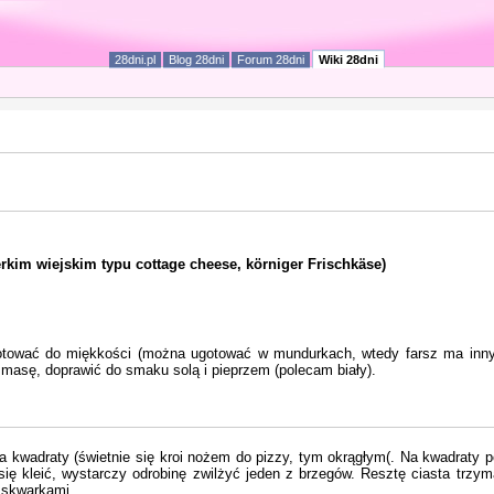
28dni.pl
Blog 28dni
Forum 28dni
Wiki 28dni
rkim wiejskim typu cottage cheese, körniger Frischkäse)
gotować do miękkości (można ugotować w mundurkach, wtedy farsz ma inny,
ą masę, doprawić do smaku solą i pieprzem (polecam biały).
a kwadraty (świetnie się kroi nożem do pizzy, tym okrągłym(. Na kwadraty po
ą się kleić, wystarczy odrobinę zwilżyć jeden z brzegów. Resztę ciasta trz
 skwarkami.