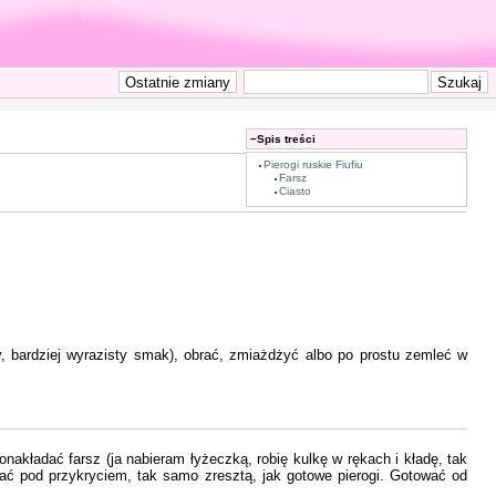
−
Spis treści
Pierogi ruskie Fiufiu
Farsz
Ciasto
 bardziej wyrazisty smak), obrać, zmiażdżyć albo po prostu zemleć w
nakładać farsz (ja nabieram łyżeczką, robię kulkę w rękach i kładę, tak
ymać pod przykryciem, tak samo zresztą, jak gotowe pierogi. Gotować od