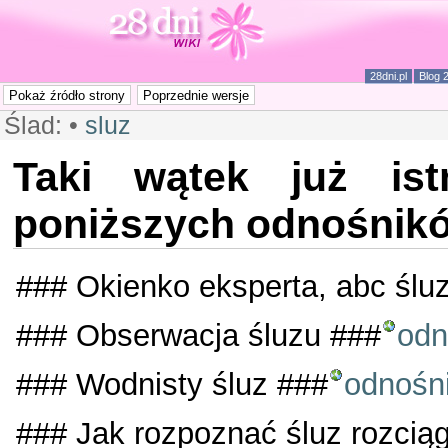
28dni.pl
Blog 
Ślad:
•
sluz
Taki wątek już ist
poniższych odnośnikó
### Okienko eksperta, abc ślu
### Obserwacja śluzu ###
odn
### Wodnisty śluz ###
odnośn
### Jak rozpoznać śluz rozciągl