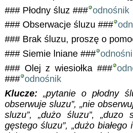
### Płodny śluz ###
odnośnik
### Obserwacje śluzu ###
odn
### Brak śluzu, proszę o pomo
### Siemie lniane ###
odnośni
### Olej z wiesiołka ###
odn
###
odnośnik
Klucze:
„pytanie o płodny ślu
obserwuje sluzu”, „nie obserwu
sluzu”, „dużo śluzu”, „duzo s
gęstego śluzu”, „dużo białego i